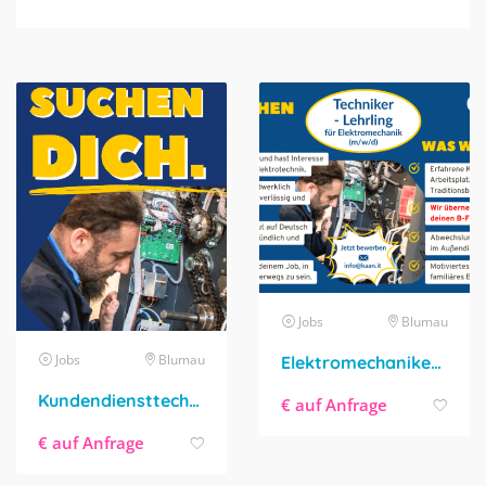
Jobs
Blumau
Jobs
Blumau
Elektromechaniker/-in-Lehrling – Techniker/-in-Lehrling
Kundendiensttechniker/-in gesucht
€ auf Anfrage
€ auf Anfrage