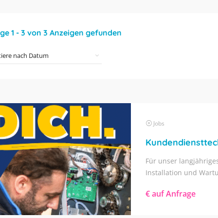
ige
1
-
3
von
3
Anzeigen gefunden
Jobs
Kundendiensttech
Für unser langjährige
Installation und Wartu
€ auf Anfrage