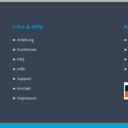
Infos & Hilfe
K
► Anleitung
►
► Funktionen
►
► FAQ
► 
► Hilfe
► 
► Support
► Kontakt
► Impressum